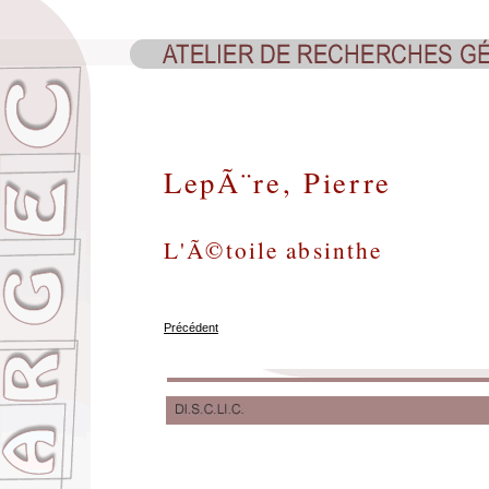
LepÃ¨re, Pierre
L'Ã©toile absinthe
Précédent