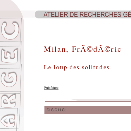
Milan, FrÃ©dÃ©ric
Le loup des solitudes
Précédent