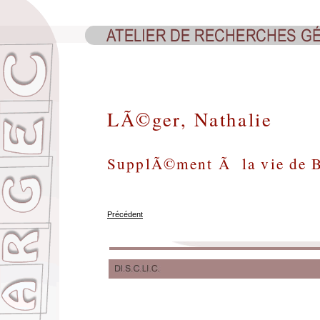
LÃ©ger, Nathalie
SupplÃ©ment Ã la vie de B
Précédent