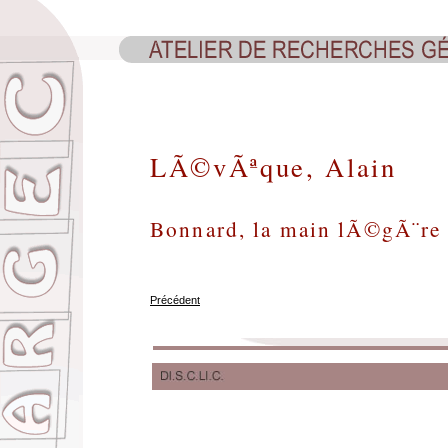
LÃ©vÃªque, Alain
Bonnard, la main lÃ©gÃ¨re
Précédent