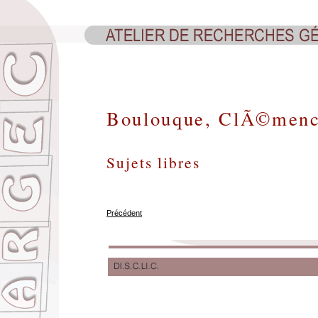
Boulouque, ClÃ©men
Sujets libres
Précédent